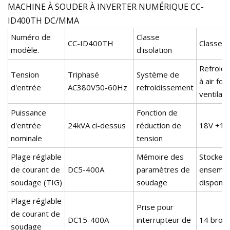
MACHINE À SOUDER À INVERTER NUMÉRIQUE CC-
ID400TH DC/MMA
Numéro de
Classe
CC-ID400TH
Classe 
modèle.
d'isolation
Refroid
Tension
Triphasé
Système de
à air for
d'entrée
AC380V50-60Hz
refroidissement
ventilat
Puissance
Fonction de
d'entrée
24kVA ci-dessus
réduction de
18V +1
nominale
tension
Plage réglable
Mémoire des
Stockez 
de courant de
DC5-400A
paramètres de
ensembl
soudage (TIG)
soudage
disponib
Plage réglable
Prise pour
de courant de
DC15-400A
interrupteur de
14 broc
soudage