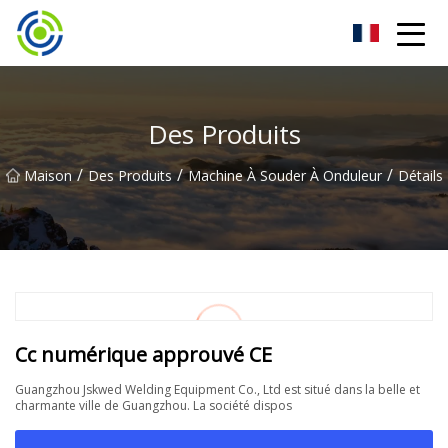
Machine de soudage à onduleur Zhuhai Co., Ltd
Des Produits
/
/
/
Maison
Des Produits
Machine À Souder À Onduleur
Détails
Cc numérique approuvé CE
Guangzhou Jskwed Welding Equipment Co., Ltd est situé dans la belle et
charmante ville de Guangzhou. La société dispos