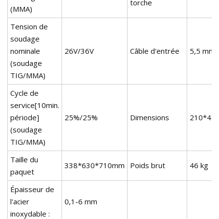
torche
(MMA)
Tension de
soudage
nominale
26V/36V
Câble d'entrée
5,5 mm
(soudage
TIG/MMA)
Cycle de
service[10min.
période]
25%/25%
Dimensions
210*42
(soudage
TIG/MMA)
Taille du
338*630*710mm
Poids brut
46 kg
paquet
Épaisseur de
l'acier
0,1-6 mm
inoxydable :