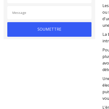
Les
ou 
d'u
une
SOUMETTRE
La 
int
Pou
plu
avo
dét
Une
éle
pui
vou
L’é