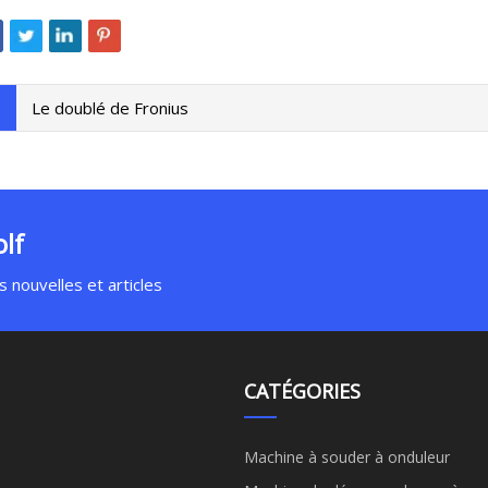
Le doublé de Fronius
lf
 nouvelles et articles
CATÉGORIES
Machine à souder à onduleur