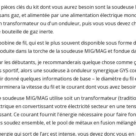
 pièces clés du kit dont vous aurez besoin sont la soudeuse
sans gaz, et alimentée par une alimentation électrique mono
n transformateur ou d'un onduleur, puis vous vous devez choisi
 bouteille de gaz inerte.
bobine de fil, qui est le plus souvent disponible sous forme
roduite dans la torche de la soudeuse MIG/MAG et fondue dans
r les débutants, je recommanderais quelque chose comme ça
s sportif, alors une soudeuse à onduleur synergique GYS comm
ir donné quelques informations de base – le diamètre du fil e
erminera la vitesse du fil et le courant dont vous avez besoi
 soudeuse MIG/MAG utilise soit un transformateur (traditio
ctrique en convertissant votre électricité secteur en une te
ssant. Ce courant fournit l'énergie nécessaire pour faire fond
s soudez ensemble, et le pool de métaux en fusion mélangés 
nergie qui sort de l’arc est intense, vous devez donc vous en