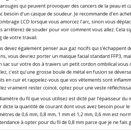
rarouges qui peuvent provoquer des cancers de la peau et 
c besoin d'un casque de soudeur. Je recommande d'en achet
ombrage LCD lorsque vous amorcez l'arc, sinon vous déplac
s arrêterez de souder pour voir comment vous allez. Cela s
g de votre travail.
s devez également penser aux gaz nocifs qui s’échappent d
ns, vous devriez porter un masque facial standard FFP3, mai
n sac sur votre dos à travers un petit cordon ombilical vous 
lez, c'est qu'une grosse boule de métal en fusion se déverse
ts en cuir et rappelez-vous que vos vêtements sont inflamma
lez vraiment rester coincé, optez pour une veste réfléchissan
diamètre du fil que vous utilisez est dicté par l'épaisseur d
r dicte la quantité de courant dont vous avez besoin pour le 
mètres de 0,6 mm, 0,8 mm, 1 mm et 1,2 mm, 0,6 mm est norma
i tendance à opter pour du fil de 0,8 mm parce que je ne fai