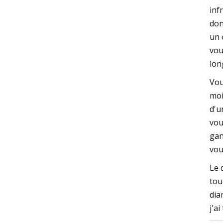
inf
don
un 
vou
lon
Vou
moi
d'u
vou
gan
vou
Le 
tou
dia
j'a