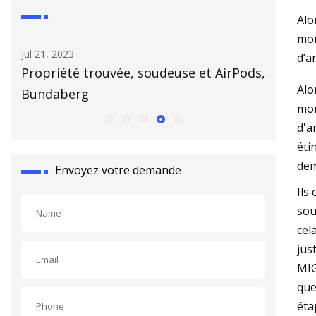
Alo
mom
Jul 21, 2023
Aug 23, 20
d’a
Propriété trouvée, soudeuse et AirPods,
Soudage 
Alo
Bundaberg
trois do
mom
d'a
éti
dem
Envoyez votre demande
Ils
sou
cel
jus
MIG
que
éta