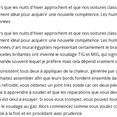
rs que les nuits d'hiver approchent et que nos voitures class
ent idéal pour acquérir une nouvelle compétence. Les huma
23
Aug 26, 2023
nnées
TIG de l'inox ? Investir dans
Les robots automat
rs que les nuits d'hiver approchent et que nos voitures class
maines peut aider
des pièces en alum
ent idéal pour acquérir une nouvelle compétence. Les huma
nnées (l'art mural égyptien représentait certainement le bras
ncelles brillantes ont inventé le soudage TIG et MIG, qui sig
ande souvent lequel je préfère mais cela dépend vraiment de
 consistent tous deux à appliquer de la chaleur, générée par
haitez assembler afin que leurs bords fondent ensemble da
a refroidit, vous obtenez un joint très solide car ces deux p
te à apprendre à souder et que les réparations que vous dev
 est celui à essayer. Si vous vous trompez, vous pouvez to
 le soudage au gaz. Alors commencez comme vous voulez cont
pe à la fois et en procédant avec prudence.