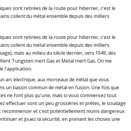
iques sont retirées de la route pour hiberner, c'est le
ins collent du métal ensemble depuis des milliers
isent le soudage
iques sont retirées de la route pour hiberner, c'est le
inium
ins collent du métal ensemble depuis des milliers
age), mais au milieu du siècle dernier, vers 1949, des
nifient Tungsten Inert Gas et Metal Inert Gas. On me
 l'application.
 un arc électrique, aux morceaux de métal que vous
ns un bassin commun de métal en fusion. Une fois que
ièces ne font plus qu'une, mais si vous commencez tout
ez effectuer sont un peu grossières et prêtes, le soudage
ut recommencer et c'est potentiellement moins dangereux
inuer et jouez la sécurité, en prenant les choses une