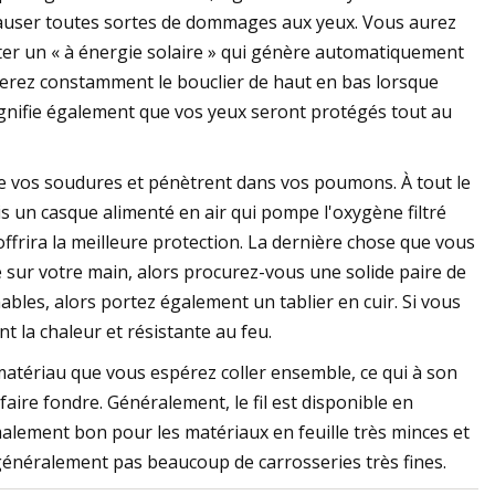
causer toutes sortes de dommages aux yeux. Vous aurez
er un « à énergie solaire » qui génère automatiquement
erez constamment le bouclier de haut en bas lorsque
ignifie également que vos yeux seront protégés tout au
e vos soudures et pénètrent dans vos poumons. À tout le
s un casque alimenté en air qui pompe l'oxygène filtré
offrira la meilleure protection. La dernière chose que vous
 sur votre main, alors procurez-vous une solide paire de
bles, alors portez également un tablier en cuir. Si vous
t la chaleur et résistante au feu.
u matériau que vous espérez coller ensemble, ce qui à son
faire fondre. Généralement, le fil est disponible en
lement bon pour les matériaux en feuille très minces et
s généralement pas beaucoup de carrosseries très fines.