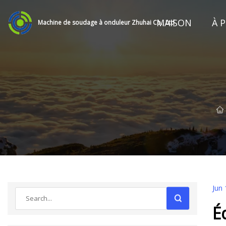
MAISON
À 
Machine de soudage à onduleur Zhuhai Co., Ltd
Jun 
É